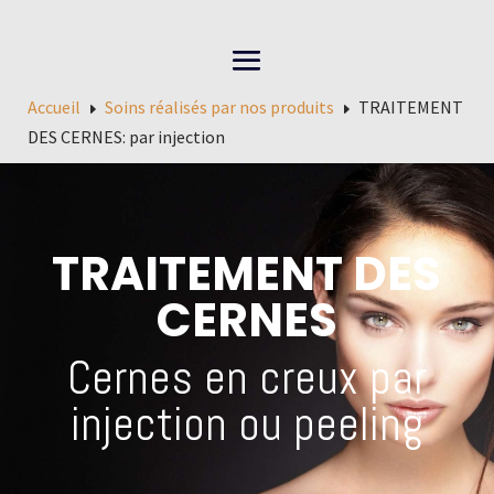
Accueil
Soins réalisés par nos produits
TRAITEMENT
E
E
DES CERNES: par injection
TRAITEMENT DES
CERNES
Cernes en creux par
injection ou peeling